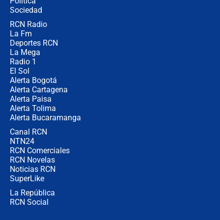
Política
coronel para filtrar información del
Ejército
Sociedad
RCN Radio
Las razones para escoger al nuevo
La Fm
director de la Policía
Deportes RCN
La Mega
Radio 1
El Sol
Alerta Bogotá
Alerta Cartagena
Alerta Paisa
Alerta Tolima
Alerta Bucaramanga
Canal RCN
NTN24
RCN Comerciales
RCN Novelas
Noticias RCN
SuperLike
La República
RCN Social