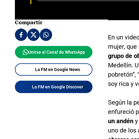
Compartir
En un vide
mujer, que 
Unirse al Canal de WhatsApp
grupo de o
Medellín. U
La FM en Google News
pobretón”, 
soy rica y 
La FM en Google Discover
Según la p
enfureció 
un andén
y
uno de los 