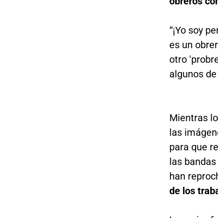
obreros con
“¡Yo soy pe
es un obrer
otro 'probr
algunos de 
Mientras lo
las imágen
para que re
las bandas 
han reproch
de los trab