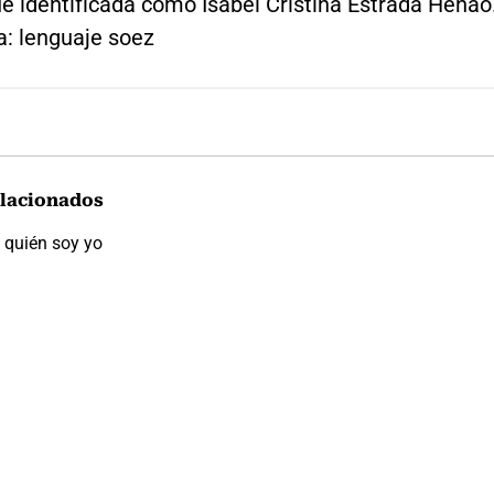
e identificada como Isabel Cristina Estrada Henao
a: lenguaje soez
lacionados
 quién soy yo