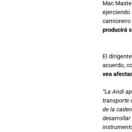
Mac Master
ejerciendo 
camionero 
producirá s
El dirigent
acuerdo, co
vea afectad
“La Andi ap
transporte 
de la caden
desarrollar 
instrumento