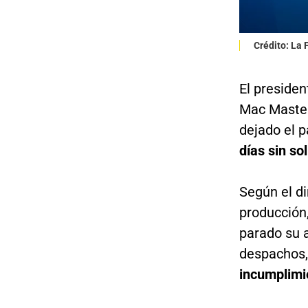
Crédito: La
El presiden
Mac Master
dejado el 
días sin so
Según el di
producción
parado su a
despachos,
incumplimi