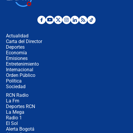
Abelardo de la Espriella como
presidente de Colombia
¿La posesión de Abelardo De la
Espriella en Cali inicia la
descentralización en Colombia? Esto
Actualidad
respondió el alcalde Eder
Carta del Director
Así será la posesión de Abelardo de
Deportes
la Espriella este 7 de agosto:
Economía
cronograma oficial y detalles clave
Emisiones
Entretenimiento
Internacional
Desde dermatitis hasta infecciones:
Orden Público
los riesgos de usar cascos de motos
Política
de aplicaciones de transporte
Sociedad
RCN Radio
¿Cómo comprar dólares desde el
La Fm
celular? Requisitos, pasos y
recomendaciones
Deportes RCN
La Mega
Radio 1
El Sol
Alerta Bogotá