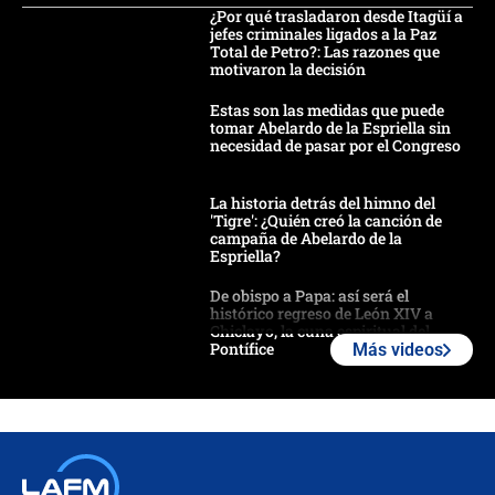
¿Por qué trasladaron desde Itagüí a
jefes criminales ligados a la Paz
Total de Petro?: Las razones que
motivaron la decisión
Estas son las medidas que puede
tomar Abelardo de la Espriella sin
necesidad de pasar por el Congreso
La historia detrás del himno del
'Tigre': ¿Quién creó la canción de
campaña de Abelardo de la
Espriella?
De obispo a Papa: así será el
histórico regreso de León XIV a
Chiclayo, la cuna espiritual del
Pontífice
Más videos
Polémica por rabino, pastor y
sacerdote en la posesión de Abelardo
de la Espriella: ¿Se violó el Estado
laico?
🔴 EN VIVO | Primer discurso de