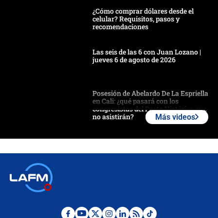
¿Cómo comprar dólares desde el
celular? Requisitos, pasos y
recomendaciones
Las seis de las 6 con Juan Lozano |
jueves 6 de agosto de 2026
Posesión de Abelardo De La Espriella
en Cali: ¿qué pasará con los
congresistas del Pacto Histórico que
no asistirán?
Más videos
Álvaro Uribe asistirá a la posesión y
crece el pulso por la elección del
contralor
🔴 EN VIVO | Noticiero La FM con
Juan Lozano - 6 de agosto de 2026
¿Por qué De la Espriella gobernará