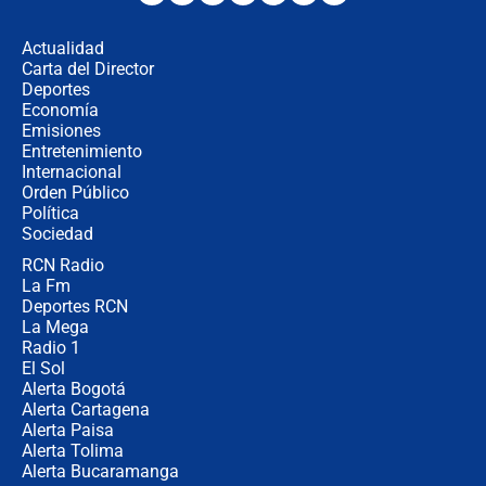
desde Barranquilla? Experto explica
la razón
Actualidad
Carta del Director
Estratega de Abelardo de la Espriella
Deportes
revela cómo venció a la “casta
Economía
política” en campaña: “Estaba
Emisiones
completamente seguro”
Entretenimiento
Internacional
Alias ‘Calarcá’ habría pagado $60
Orden Público
millones al mes a un supuesto
Política
coronel para filtrar información del
Ejército
Sociedad
RCN Radio
Las razones para escoger al nuevo
La Fm
director de la Policía
Deportes RCN
La Mega
Radio 1
El Sol
Alerta Bogotá
Alerta Cartagena
Alerta Paisa
Alerta Tolima
Alerta Bucaramanga