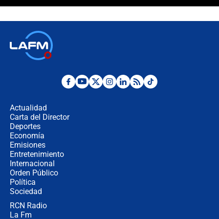
Polémica por rabino, pastor y
sacerdote en la posesión de Abelardo
de la Espriella: ¿Se violó el Estado
laico?
🔴 EN VIVO | Primer discurso de
Abelardo de la Espriella como
presidente de Colombia
¿La posesión de Abelardo De la
Espriella en Cali inicia la
descentralización en Colombia? Esto
Actualidad
respondió el alcalde Eder
Carta del Director
Así será la posesión de Abelardo de
Deportes
la Espriella este 7 de agosto:
Economía
cronograma oficial y detalles clave
Emisiones
Entretenimiento
Internacional
Desde dermatitis hasta infecciones:
Orden Público
los riesgos de usar cascos de motos
Política
de aplicaciones de transporte
Sociedad
RCN Radio
¿Cómo comprar dólares desde el
La Fm
celular? Requisitos, pasos y