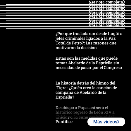
Ver nota completa
Ver nota completa
Ver nota completa
Ver nota completa
Ver nota completa
Ver nota completa
Ver nota completa
Ver nota completa
Ver nota completa
Ver nota completa
¿Por qué trasladaron desde Itagüí a
jefes criminales ligados a la Paz
Total de Petro?: Las razones que
motivaron la decisión
Estas son las medidas que puede
tomar Abelardo de la Espriella sin
necesidad de pasar por el Congreso
La historia detrás del himno del
'Tigre': ¿Quién creó la canción de
campaña de Abelardo de la
Espriella?
De obispo a Papa: así será el
histórico regreso de León XIV a
Chiclayo, la cuna espiritual del
Pontífice
Más videos