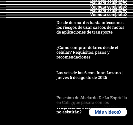
Ver nota completa
Ver nota completa
Ver nota completa
Ver nota completa
Ver nota completa
Ver nota completa
Desde dermatitis hasta infecciones:
los riesgos de usar cascos de motos
de aplicaciones de transporte
¿Cómo comprar dólares desde el
celular? Requisitos, pasos y
recomendaciones
Las seis de las 6 con Juan Lozano |
jueves 6 de agosto de 2026
Posesión de Abelardo De La Espriella
en Cali: ¿qué pasará con los
congresistas del Pacto Histórico que
no asistirán?
Más videos
Álvaro Uribe asistirá a la posesión y
crece el pulso por la elección del
contralor