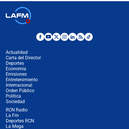
🔴 EN VIVO | Noticiero La FM con
Juan Lozano - 6 de agosto de 2026
¿Por qué De la Espriella gobernará
desde Barranquilla? Experto explica
la razón
Actualidad
Carta del Director
Estratega de Abelardo de la Espriella
Deportes
revela cómo venció a la “casta
Economía
política” en campaña: “Estaba
Emisiones
completamente seguro”
Entretenimiento
Internacional
Alias ‘Calarcá’ habría pagado $60
Orden Público
millones al mes a un supuesto
Política
coronel para filtrar información del
Ejército
Sociedad
RCN Radio
Las razones para escoger al nuevo
La Fm
director de la Policía
Deportes RCN
La Mega