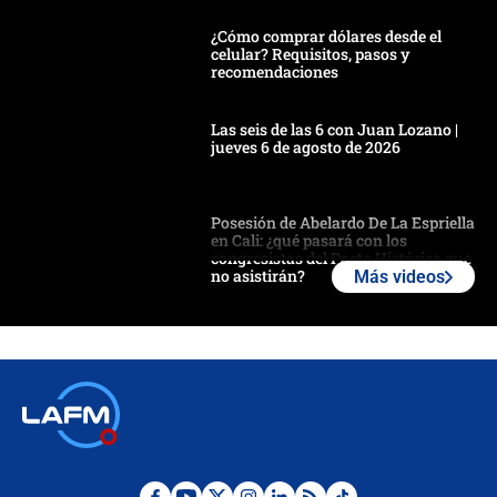
¿Cómo comprar dólares desde el
celular? Requisitos, pasos y
recomendaciones
Las seis de las 6 con Juan Lozano |
jueves 6 de agosto de 2026
Posesión de Abelardo De La Espriella
en Cali: ¿qué pasará con los
congresistas del Pacto Histórico que
no asistirán?
Más videos
Álvaro Uribe asistirá a la posesión y
crece el pulso por la elección del
contralor
🔴 EN VIVO | Noticiero La FM con
Juan Lozano - 6 de agosto de 2026