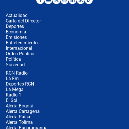
¿Por qué De la Espriella gobernará
desde Barranquilla? Experto explica
la razón
Actualidad
Carta del Director
Estratega de Abelardo de la Espriella
Deportes
revela cómo venció a la “casta
Economía
política” en campaña: “Estaba
Emisiones
completamente seguro”
Entretenimiento
Internacional
Alias ‘Calarcá’ habría pagado $60
Orden Público
millones al mes a un supuesto
Política
coronel para filtrar información del
Ejército
Sociedad
RCN Radio
Las razones para escoger al nuevo
La Fm
director de la Policía
Deportes RCN
La Mega
Radio 1
El Sol
Alerta Bogotá
Alerta Cartagena
Alerta Paisa
Alerta Tolima
Alerta Bucaramanga