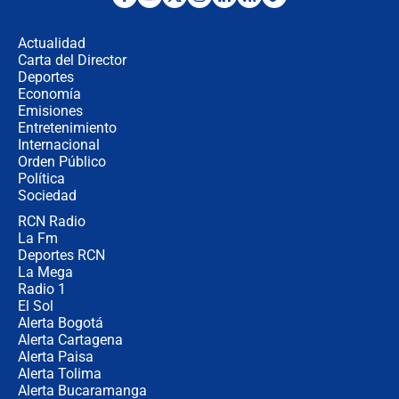
Posesión de Abelardo De La Espriella
en Cali: ¿qué pasará con los
congresistas del Pacto Histórico que
Actualidad
no asistirán?
Carta del Director
Álvaro Uribe asistirá a la posesión y
Deportes
crece el pulso por la elección del
Economía
contralor
Emisiones
Entretenimiento
Internacional
🔴 EN VIVO | Noticiero La FM con
Orden Público
Juan Lozano - 6 de agosto de 2026
Política
Sociedad
RCN Radio
¿Por qué De la Espriella gobernará
La Fm
desde Barranquilla? Experto explica
la razón
Deportes RCN
La Mega
Radio 1
El Sol
Alerta Bogotá
Alerta Cartagena
Alerta Paisa
Alerta Tolima
Alerta Bucaramanga