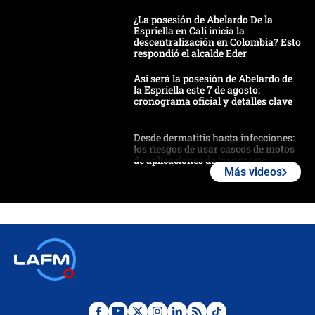
¿La posesión de Abelardo De la
Espriella en Cali inicia la
descentralización en Colombia? Esto
respondió el alcalde Eder
Así será la posesión de Abelardo de
la Espriella este 7 de agosto:
cronograma oficial y detalles clave
Desde dermatitis hasta infecciones:
los riesgos de usar cascos de motos
de aplicaciones de transporte
Más videos
¿Cómo comprar dólares desde el
celular? Requisitos, pasos y
recomendaciones
Las seis de las 6 con Juan Lozano |
jueves 6 de agosto de 2026