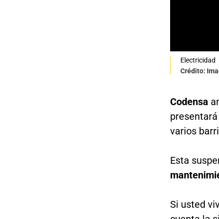
Electricidad
Crédito: Im
Codensa
a
presentará 
varios barr
Esta suspen
mantenimie
Si usted vi