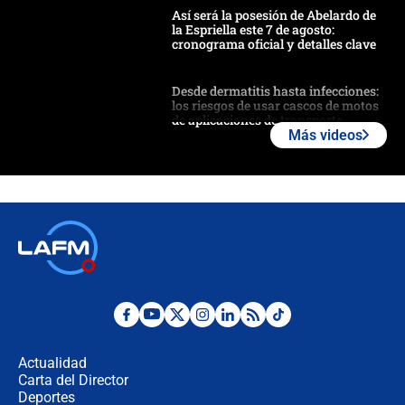
Así será la posesión de Abelardo de
la Espriella este 7 de agosto:
cronograma oficial y detalles clave
Desde dermatitis hasta infecciones:
los riesgos de usar cascos de motos
de aplicaciones de transporte
Más videos
¿Cómo comprar dólares desde el
celular? Requisitos, pasos y
recomendaciones
Las seis de las 6 con Juan Lozano |
jueves 6 de agosto de 2026
Posesión de Abelardo De La Espriella
en Cali: ¿qué pasará con los
congresistas del Pacto Histórico que
Actualidad
no asistirán?
Carta del Director
Álvaro Uribe asistirá a la posesión y
Deportes