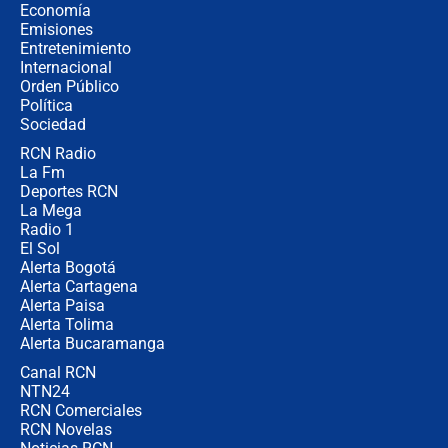
crece el pulso por la elección del
Economía
contralor
Emisiones
Entretenimiento
Internacional
🔴 EN VIVO | Noticiero La FM con
Orden Público
Juan Lozano - 6 de agosto de 2026
Política
Sociedad
RCN Radio
¿Por qué De la Espriella gobernará
La Fm
desde Barranquilla? Experto explica
la razón
Deportes RCN
La Mega
Radio 1
El Sol
Alerta Bogotá
Alerta Cartagena
Alerta Paisa
Alerta Tolima
Alerta Bucaramanga
Canal RCN
NTN24
RCN Comerciales
RCN Novelas