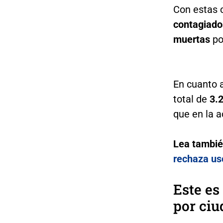
Con estas c
contagiad
muertas
por
En cuanto a
total de
3.
que en la a
Lea tambi
rechaza us
Este es
por ciu