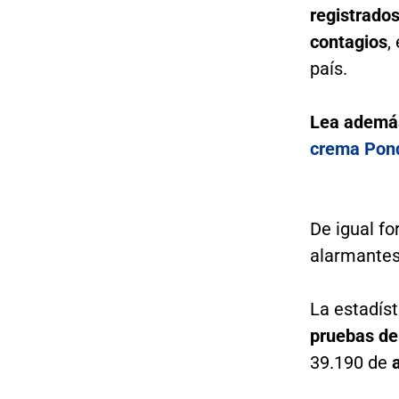
registrado
contagios
,
país.
Lea ademá
crema Pond
De igual fo
alarmantes
La estadíst
pruebas de
39.190 de