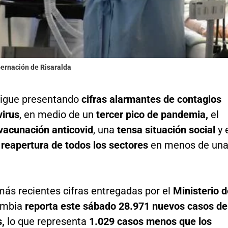
bernación de Risaralda
igue presentando
cifras alarmantes de contagios
virus
, en medio de un
tercer pico de pandemia,
el
vacunación anticovid
, una
tensa situación social
y 
e
reapertura de todos los sectores
en menos de un
más recientes cifras entregadas por el
Ministerio d
ombia
reporta este sábado 28.971 nuevos casos de
,
lo que representa
1.029 casos menos que los