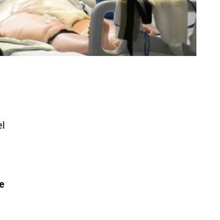
el
a
e