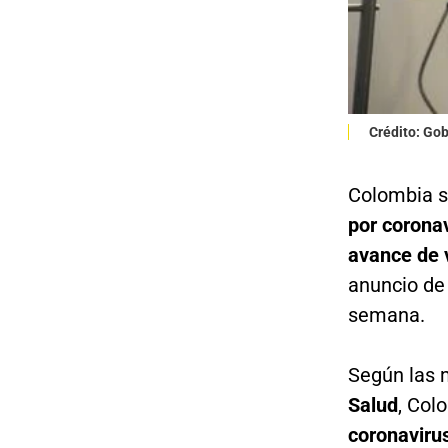
Crédito: Go
Colombia s
por corona
avance de 
anuncio d
semana.
Según las 
Salud
, Col
coronavirus