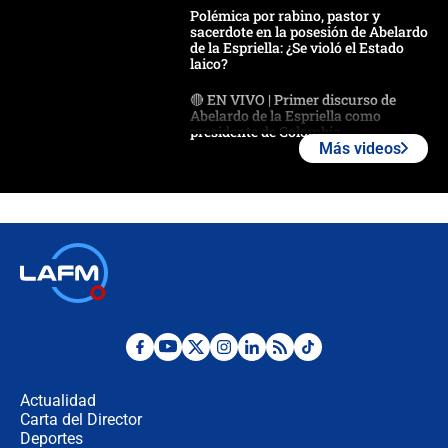
Polémica por rabino, pastor y
sacerdote en la posesión de Abelardo
de la Espriella: ¿Se violó el Estado
laico?
🔴 EN VIVO | Primer discurso de
Abelardo de la Espriella como
presidente de Colombia
Más videos
¿La posesión de Abelardo De la
Espriella en Cali inicia la
descentralización en Colombia? Esto
respondió el alcalde Eder
Así será la posesión de Abelardo de
la Espriella este 7 de agosto:
cronograma oficial y detalles clave
Desde dermatitis hasta infecciones:
los riesgos de usar cascos de motos
de aplicaciones de transporte
Actualidad
Carta del Director
¿Cómo comprar dólares desde el
Deportes