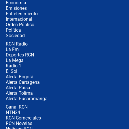
celular? Requisitos, pasos y
Economía
recomendaciones
Emisiones
Entretenimiento
Internacional
Las seis de las 6 con Juan Lozano |
Orden Público
jueves 6 de agosto de 2026
Política
Sociedad
RCN Radio
Posesión de Abelardo De La Espriella
La Fm
en Cali: ¿qué pasará con los
congresistas del Pacto Histórico que
Deportes RCN
no asistirán?
La Mega
Radio 1
El Sol
Alerta Bogotá
Alerta Cartagena
Alerta Paisa
Alerta Tolima
Alerta Bucaramanga
Canal RCN
NTN24
RCN Comerciales
RCN Novelas
Noticias RCN