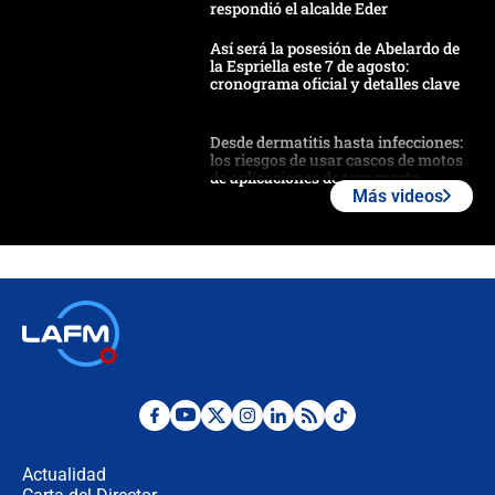
respondió el alcalde Eder
Así será la posesión de Abelardo de
la Espriella este 7 de agosto:
cronograma oficial y detalles clave
Desde dermatitis hasta infecciones:
los riesgos de usar cascos de motos
de aplicaciones de transporte
Más videos
¿Cómo comprar dólares desde el
celular? Requisitos, pasos y
recomendaciones
Las seis de las 6 con Juan Lozano |
jueves 6 de agosto de 2026
Posesión de Abelardo De La Espriella
en Cali: ¿qué pasará con los
congresistas del Pacto Histórico que
Actualidad
no asistirán?