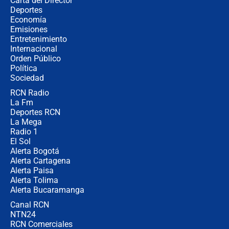
Carta del Director
Álvaro Uribe asistirá a la posesión y
Deportes
crece el pulso por la elección del
Economía
contralor
Emisiones
Entretenimiento
Internacional
🔴 EN VIVO | Noticiero La FM con
Orden Público
Juan Lozano - 6 de agosto de 2026
Política
Sociedad
RCN Radio
¿Por qué De la Espriella gobernará
La Fm
desde Barranquilla? Experto explica
la razón
Deportes RCN
La Mega
Radio 1
El Sol
Alerta Bogotá
Alerta Cartagena
Alerta Paisa
Alerta Tolima
Alerta Bucaramanga
Canal RCN
NTN24
RCN Comerciales