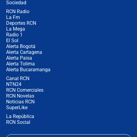
Sociedad
RCN Radio
¿Cómo comprar dólares desde el
La Fm
celular? Requisitos, pasos y
recomendaciones
Deportes RCN
La Mega
Radio 1
El Sol
Alerta Bogotá
Alerta Cartagena
Alerta Paisa
Alerta Tolima
Alerta Bucaramanga
Canal RCN
NTN24
RCN Comerciales
RCN Novelas
Noticias RCN
SuperLike
La República
RCN Social