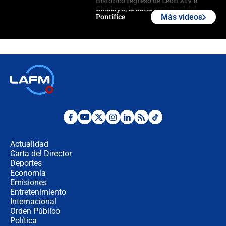
histórico regreso de León XIV a
Chiclayo, la cuna espiritual del
Pontífice
Más videos
Polémica por rabino, pastor y
sacerdote en la posesión de Abelardo
de la Espriella: ¿Se violó el Estado
laico?
🔴 EN VIVO | Primer discurso de
Abelardo de la Espriella como
presidente de Colombia
¿La posesión de Abelardo De la
Espriella en Cali inicia la
descentralización en Colombia? Esto
Actualidad
respondió el alcalde Eder
Carta del Director
Así será la posesión de Abelardo de
Deportes
la Espriella este 7 de agosto:
Economía
cronograma oficial y detalles clave
Emisiones
Entretenimiento
Internacional
Desde dermatitis hasta infecciones:
Orden Público
los riesgos de usar cascos de motos
Política
de aplicaciones de transporte