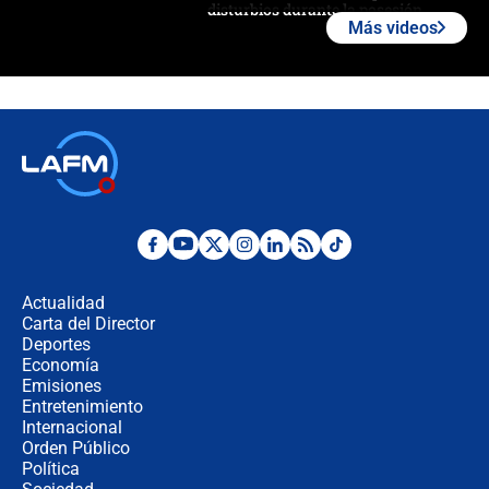
disturbios durante la posesión
Más videos
"No hubo fraude ni posibilidad de
fraude": Auditoría respondió a
señalamientos de Petro sobre
elección de Abelardo de La Espriella
Tras su posesión, presidente De la
Espriella empieza gira por regiones
donde perdió
Las seis de las 6 con Juan Lozano |
miércoles 5 de agosto de 2026
Actualidad
Carta del Director
🔴 EN VIVO | Noticiero La FM con
Deportes
Juan Lozano - 5 de agosto de 2026
Economía
Emisiones
Entretenimiento
Internacional
La petición de los empresarios al
Orden Público
gobierno de De la Espriella antes del
Política
Congreso de la ANDI