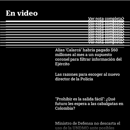
En video
Ver nota completa
Ver nota completa
Ver nota completa
Ver nota completa
Ver nota completa
Ver nota completa
Ver nota completa
Ver nota completa
Ver nota completa
Ver nota completa
Alias ‘Calarcá’ habría pagado $60
millones al mes a un supuesto
coronel para filtrar información del
Ejército
Las razones para escoger al nuevo
director de la Policía
"Prohibir es la salida fácil": ¿Qué
futuro les espera a las cabalgatas en
Colombia?
Ministro de Defensa no descarta el
uso de la UNDMO ante posibles