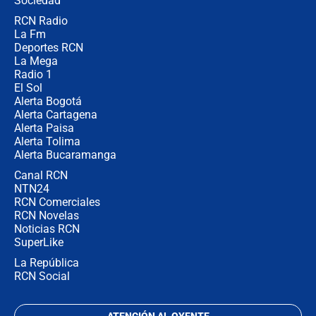
Sociedad
RCN Radio
María Fernanda Cabal asegura que
La Fm
Uribe tiene "aversión" a la palabra
derecha: "Es como si le hablaran del
Deportes RCN
demonio"
La Mega
Radio 1
El Sol
Alerta Bogotá
Alerta Cartagena
Alerta Paisa
Alerta Tolima
Alerta Bucaramanga
Canal RCN
NTN24
RCN Comerciales
RCN Novelas
Noticias RCN
SuperLike
La República
RCN Social
ATENCIÓN AL OYENTE