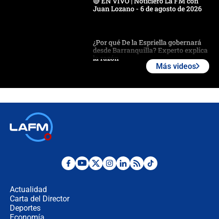
🔴 EN VIVO | Noticiero La FM con
Juan Lozano - 6 de agosto de 2026
¿Por qué De la Espriella gobernará
desde Barranquilla? Experto explica
la razón
Más videos
Estratega de Abelardo de la Espriella
revela cómo venció a la “casta
política” en campaña: “Estaba
completamente seguro”
Alias ‘Calarcá’ habría pagado $60
millones al mes a un supuesto
coronel para filtrar información del
Ejército
Las razones para escoger al nuevo
director de la Policía
Actualidad
Carta del Director
"Prohibir es la salida fácil": ¿Qué
Deportes
futuro les espera a las cabalgatas en
Economía