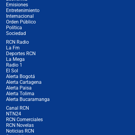
Colombia?
Emisiones
Entretenimiento
Internacional
Ministro de Defensa no descarta el
Orden Público
uso de la UNDMO ante posibles
Política
disturbios durante la posesión
Sociedad
RCN Radio
"No hubo fraude ni posibilidad de
La Fm
fraude": Auditoría respondió a
señalamientos de Petro sobre
Deportes RCN
elección de Abelardo de La Espriella
La Mega
Radio 1
El Sol
Alerta Bogotá
Alerta Cartagena
Alerta Paisa
Alerta Tolima
Alerta Bucaramanga
Canal RCN
NTN24
RCN Comerciales
RCN Novelas
Noticias RCN