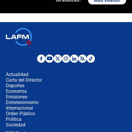
Más videos
Álvaro Uribe asistirá a la posesión y
crece el pulso por la elección del
contralor
🔴 EN VIVO | Noticiero La FM con
Juan Lozano - 6 de agosto de 2026
¿Por qué De la Espriella gobernará
desde Barranquilla? Experto explica
la razón
Actualidad
Carta del Director
Estratega de Abelardo de la Espriella
Deportes
revela cómo venció a la “casta
Economía
política” en campaña: “Estaba
Emisiones
completamente seguro”
Entretenimiento
Internacional
Alias ‘Calarcá’ habría pagado $60
Orden Público
millones al mes a un supuesto
Política
coronel para filtrar información del
Ejército
Sociedad