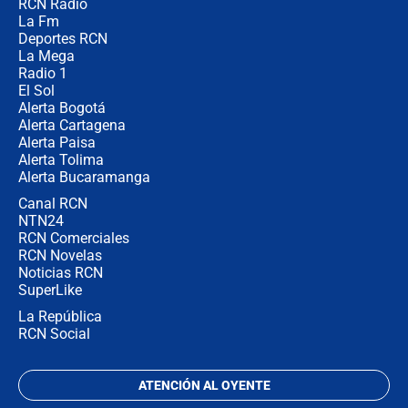
RCN Radio
Las razones para escoger al nuevo
La Fm
director de la Policía
Deportes RCN
La Mega
Radio 1
El Sol
Alerta Bogotá
Alerta Cartagena
Alerta Paisa
Alerta Tolima
Alerta Bucaramanga
Canal RCN
NTN24
RCN Comerciales
RCN Novelas
Noticias RCN
SuperLike
La República
RCN Social
ATENCIÓN AL OYENTE