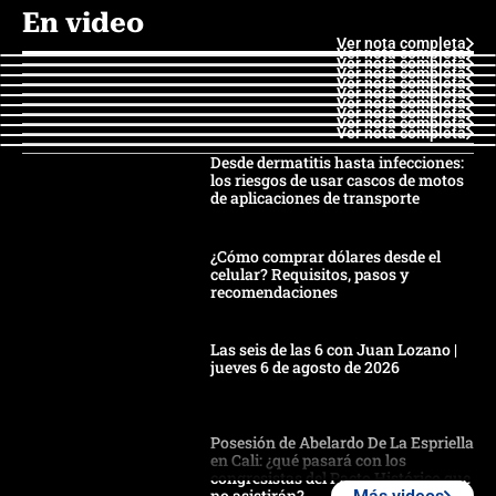
En video
Ver nota completa
Ver nota completa
Ver nota completa
Ver nota completa
Ver nota completa
Ver nota completa
Ver nota completa
Ver nota completa
Ver nota completa
Ver nota completa
Desde dermatitis hasta infecciones:
los riesgos de usar cascos de motos
de aplicaciones de transporte
¿Cómo comprar dólares desde el
celular? Requisitos, pasos y
recomendaciones
Las seis de las 6 con Juan Lozano |
jueves 6 de agosto de 2026
Posesión de Abelardo De La Espriella
en Cali: ¿qué pasará con los
congresistas del Pacto Histórico que
no asistirán?