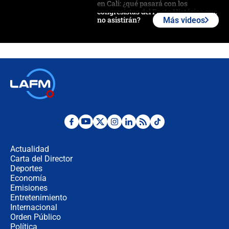
en Cali: ¿qué pasará con los
congresistas del Pacto Histórico que
no asistirán?
Más videos
Álvaro Uribe asistirá a la posesión y
crece el pulso por la elección del
contralor
🔴 EN VIVO | Noticiero La FM con
Juan Lozano - 6 de agosto de 2026
¿Por qué De la Espriella gobernará
desde Barranquilla? Experto explica
la razón
Actualidad
Carta del Director
Estratega de Abelardo de la Espriella
Deportes
revela cómo venció a la “casta
Economía
política” en campaña: “Estaba
Emisiones
completamente seguro”
Entretenimiento
Internacional
Alias ‘Calarcá’ habría pagado $60
Orden Público
millones al mes a un supuesto
Política
coronel para filtrar información del