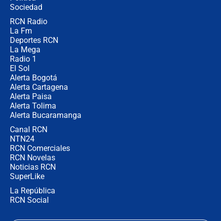
Ejército
Sociedad
RCN Radio
Las razones para escoger al nuevo
La Fm
director de la Policía
Deportes RCN
La Mega
Radio 1
El Sol
Alerta Bogotá
Alerta Cartagena
Alerta Paisa
Alerta Tolima
Alerta Bucaramanga
Canal RCN
NTN24
RCN Comerciales
RCN Novelas
Noticias RCN
SuperLike
La República
RCN Social