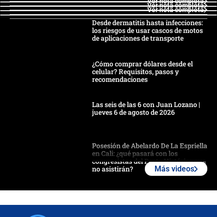
Ver nota completa
Ver nota completa
Ver nota completa
Desde dermatitis hasta infecciones:
los riesgos de usar cascos de motos
de aplicaciones de transporte
¿Cómo comprar dólares desde el
celular? Requisitos, pasos y
recomendaciones
Las seis de las 6 con Juan Lozano |
jueves 6 de agosto de 2026
Posesión de Abelardo De La Espriella
en Cali: ¿qué pasará con los
congresistas del Pacto Histórico que
no asistirán?
Más videos
Álvaro Uribe asistirá a la posesión y
crece el pulso por la elección del
contralor