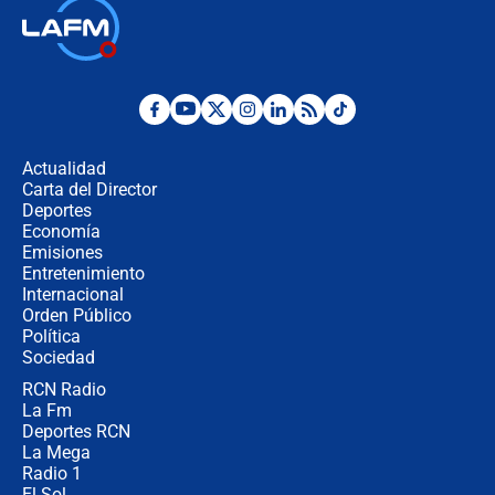
🔴 EN VIVO | Noticiero La FM con
Juan Lozano - 6 de agosto de 2026
¿Por qué De la Espriella gobernará
desde Barranquilla? Experto explica
la razón
Actualidad
Carta del Director
Estratega de Abelardo de la Espriella
Deportes
revela cómo venció a la “casta
Economía
política” en campaña: “Estaba
Emisiones
completamente seguro”
Entretenimiento
Internacional
Alias ‘Calarcá’ habría pagado $60
Orden Público
millones al mes a un supuesto
Política
coronel para filtrar información del
Ejército
Sociedad
RCN Radio
Las razones para escoger al nuevo
La Fm
director de la Policía
Deportes RCN
La Mega
Radio 1
El Sol