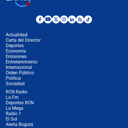
Espriella empieza gira por regiones
donde perdió
Las seis de las 6 con Juan Lozano |
miércoles 5 de agosto de 2026
Actualidad
Carta del Director
🔴 EN VIVO | Noticiero La FM con
Deportes
Juan Lozano - 5 de agosto de 2026
Economía
Emisiones
Entretenimiento
Internacional
La petición de los empresarios al
Orden Público
gobierno de De la Espriella antes del
Política
Congreso de la ANDI
Sociedad
RCN Radio
María Fernanda Cabal asegura que
La Fm
Uribe tiene "aversión" a la palabra
derecha: "Es como si le hablaran del
Deportes RCN
demonio"
La Mega
Radio 1
El Sol
Alerta Bogotá