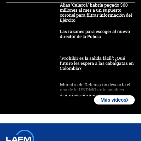
Alias ‘Calarcá’ habría pagado $60
millones al mes a un supuesto
coronel para filtrar información del
Ejército
Las razones para escoger al nuevo
director de la Policía
"Prohibir es la salida fácil": ¿Qué
futuro les espera a las cabalgatas en
Colombia?
Ministro de Defensa no descarta el
uso de la UNDMO ante posibles
disturbios durante la posesión
Más videos
"No hubo fraude ni posibilidad de
fraude": Auditoría respondió a
señalamientos de Petro sobre
elección de Abelardo de La Espriella
Tras su posesión, presidente De la