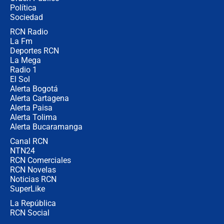
Juan Lozano - 6 de agosto de 2026
Política
Sociedad
RCN Radio
¿Por qué De la Espriella gobernará
La Fm
desde Barranquilla? Experto explica
la razón
Deportes RCN
La Mega
Radio 1
El Sol
Alerta Bogotá
Alerta Cartagena
Alerta Paisa
Alerta Tolima
Alerta Bucaramanga
Canal RCN
NTN24
RCN Comerciales
RCN Novelas
Noticias RCN
SuperLike
La República
RCN Social