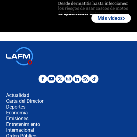
Desde dermatitis hasta infecciones:
los riesgos de usar cascos de motos
de aplicaciones de transporte
Más videos
¿Cómo comprar dólares desde el
celular? Requisitos, pasos y
recomendaciones
Las seis de las 6 con Juan Lozano |
jueves 6 de agosto de 2026
Posesión de Abelardo De La Espriella
en Cali: ¿qué pasará con los
congresistas del Pacto Histórico que
Actualidad
no asistirán?
Carta del Director
Álvaro Uribe asistirá a la posesión y
Deportes
crece el pulso por la elección del
Economía
contralor
Emisiones
Entretenimiento
Internacional
🔴 EN VIVO | Noticiero La FM con
Orden Público