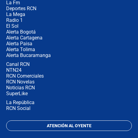
La Fm
desde Barranquilla? Experto explica
la razón
Deportes RCN
La Mega
Radio 1
El Sol
Alerta Bogotá
Alerta Cartagena
Alerta Paisa
Alerta Tolima
Alerta Bucaramanga
Canal RCN
NTN24
RCN Comerciales
RCN Novelas
Noticias RCN
SuperLike
La República
RCN Social
ATENCIÓN AL OYENTE