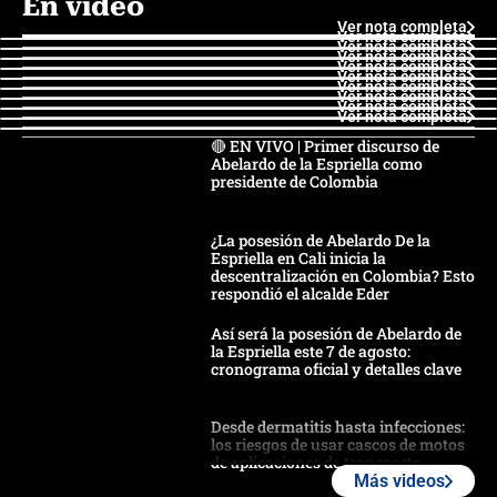
En video
Ver nota completa
Ver nota completa
Ver nota completa
Ver nota completa
Ver nota completa
Ver nota completa
Ver nota completa
Ver nota completa
Ver nota completa
Ver nota completa
🔴 EN VIVO | Primer discurso de
Abelardo de la Espriella como
presidente de Colombia
¿La posesión de Abelardo De la
Espriella en Cali inicia la
descentralización en Colombia? Esto
respondió el alcalde Eder
Así será la posesión de Abelardo de
la Espriella este 7 de agosto:
cronograma oficial y detalles clave
Desde dermatitis hasta infecciones:
los riesgos de usar cascos de motos
de aplicaciones de transporte
Más videos