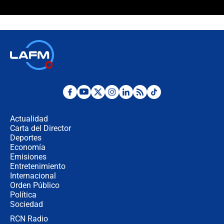
¿Cómo comprar dólares desde el
celular? Requisitos, pasos y
recomendaciones
Las seis de las 6 con Juan Lozano |
jueves 6 de agosto de 2026
Posesión de Abelardo De La Espriella
en Cali: ¿qué pasará con los
congresistas del Pacto Histórico que
Actualidad
no asistirán?
Carta del Director
Álvaro Uribe asistirá a la posesión y
Deportes
crece el pulso por la elección del
Economía
contralor
Emisiones
Entretenimiento
Internacional
🔴 EN VIVO | Noticiero La FM con
Orden Público
Juan Lozano - 6 de agosto de 2026
Política
Sociedad
RCN Radio
¿Por qué De la Espriella gobernará