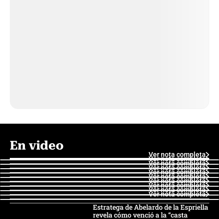
En video
Ver nota completa
Ver nota completa
Ver nota completa
Ver nota completa
Ver nota completa
Ver nota completa
Ver nota completa
Ver nota completa
Ver nota completa
Ver nota completa
Estratega de Abelardo de la Espriella
revela cómo venció a la “casta