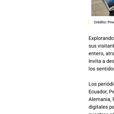
Crédito: Pr
Explorando 
sus visitan
entero, atr
Invita a de
los sentido
Los periódi
Ecuador, Pe
Alemania, 
digitales p