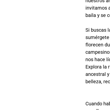
nuestros ar
invitamos 
baila y se 
Si buscas l
sumérgete e
florecen du
campesinos,
nos hace lí
Explora la 
ancestral y
belleza, re
Cuando hab