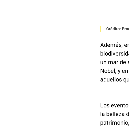
Crédito: Pr
Además, en
biodiversid
un mar de s
Nobel, y en
aquellos q
Los evento
la belleza 
patrimonio,