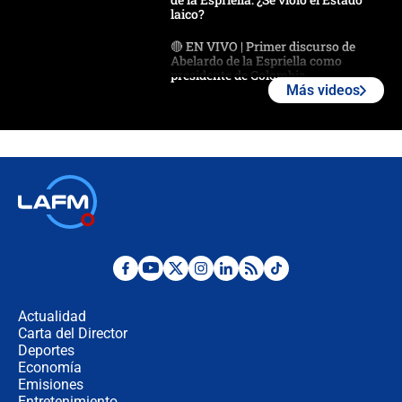
laico?
🔴 EN VIVO | Primer discurso de
Abelardo de la Espriella como
presidente de Colombia
Más videos
¿La posesión de Abelardo De la
Espriella en Cali inicia la
descentralización en Colombia? Esto
respondió el alcalde Eder
Así será la posesión de Abelardo de
la Espriella este 7 de agosto:
cronograma oficial y detalles clave
Desde dermatitis hasta infecciones:
los riesgos de usar cascos de motos
de aplicaciones de transporte
Actualidad
Carta del Director
¿Cómo comprar dólares desde el
Deportes
celular? Requisitos, pasos y
Economía
recomendaciones
Emisiones
Entretenimiento