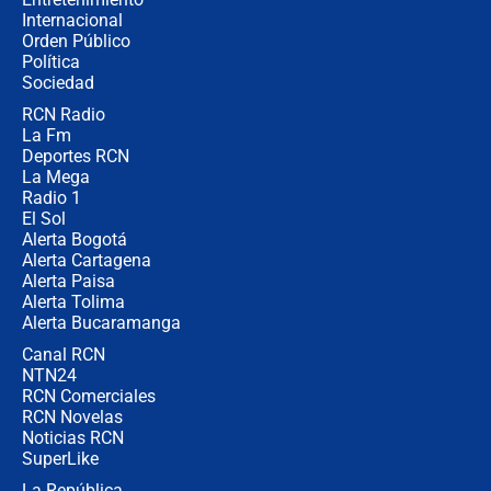
Internacional
Las seis de las 6 con Juan Lozano |
Orden Público
jueves 6 de agosto de 2026
Política
Sociedad
RCN Radio
Posesión de Abelardo De La Espriella
La Fm
en Cali: ¿qué pasará con los
congresistas del Pacto Histórico que
Deportes RCN
no asistirán?
La Mega
Radio 1
El Sol
Alerta Bogotá
Alerta Cartagena
Alerta Paisa
Alerta Tolima
Alerta Bucaramanga
Canal RCN
NTN24
RCN Comerciales
RCN Novelas
Noticias RCN
SuperLike
La República