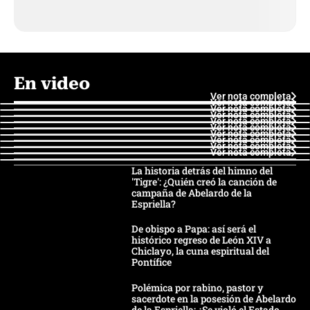
En video
Ver nota completa
Ver nota completa
Ver nota completa
Ver nota completa
Ver nota completa
Ver nota completa
Ver nota completa
Ver nota completa
Ver nota completa
Ver nota completa
La historia detrás del himno del
'Tigre': ¿Quién creó la canción de
campaña de Abelardo de la
Espriella?
De obispo a Papa: así será el
histórico regreso de León XIV a
Chiclayo, la cuna espiritual del
Pontífice
Polémica por rabino, pastor y
sacerdote en la posesión de Abelardo
de la Espriella: ¿Se violó el Estado