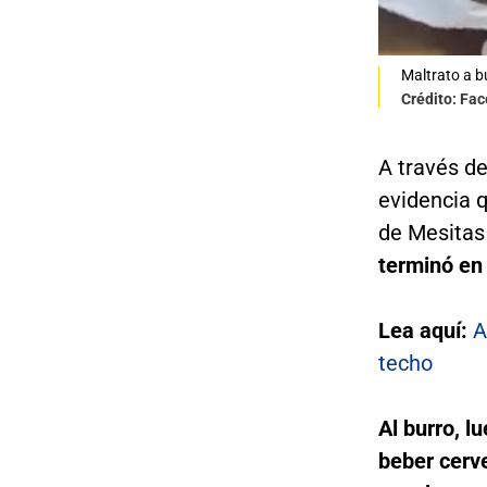
Maltrato a 
Crédito: Fa
A través de
evidencia 
de Mesitas
terminó en
Lea aquí:
A
techo
Al burro, l
beber cerve