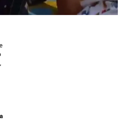
se
o
,
 a