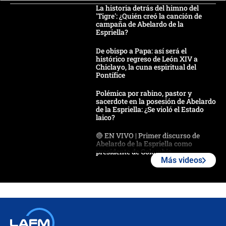
La historia detrás del himno del
'Tigre': ¿Quién creó la canción de
campaña de Abelardo de la
Espriella?
De obispo a Papa: así será el
histórico regreso de León XIV a
Chiclayo, la cuna espiritual del
Pontífice
Polémica por rabino, pastor y
sacerdote en la posesión de Abelardo
de la Espriella: ¿Se violó el Estado
laico?
🔴 EN VIVO | Primer discurso de
Abelardo de la Espriella como
presidente de Colombia
Más videos
¿La posesión de Abelardo De la
Espriella en Cali inicia la
descentralización en Colombia? Esto
respondió el alcalde Eder
Así será la posesión de Abelardo de