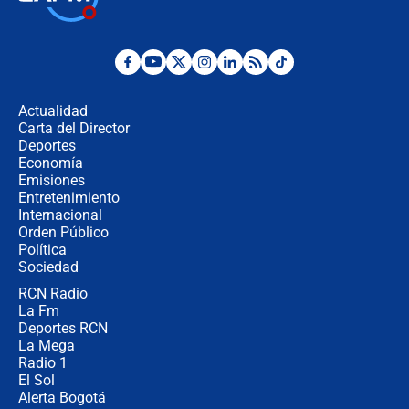
la Espriella este 7 de agosto:
cronograma oficial y detalles clave
Desde dermatitis hasta infecciones:
los riesgos de usar cascos de motos
de aplicaciones de transporte
Actualidad
Carta del Director
¿Cómo comprar dólares desde el
Deportes
celular? Requisitos, pasos y
Economía
recomendaciones
Emisiones
Entretenimiento
Internacional
Las seis de las 6 con Juan Lozano |
Orden Público
jueves 6 de agosto de 2026
Política
Sociedad
RCN Radio
Posesión de Abelardo De La Espriella
La Fm
en Cali: ¿qué pasará con los
congresistas del Pacto Histórico que
Deportes RCN
no asistirán?
La Mega
Radio 1
El Sol
Alerta Bogotá