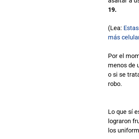
asaltar a u
19.
(Lea:
Estas
más celula
Por el mom
menos de u
o si se tr
robo.
Lo que sí e
lograron fr
los unifor