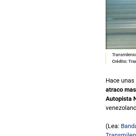
Transmilenio
Crédito: Tr
Hace unas
atraco masi
Autopista 
venezolano
(Lea:
Banda
Transmilen