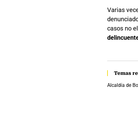
Varias vece
denunciado 
casos no el
delincuent
Temas re
Alcaldía de B