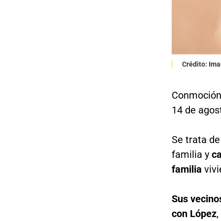
Crédito: Im
Conmoción
14 de agos
Se trata d
familia y
ca
familia
viv
Sus vecino
con López
,