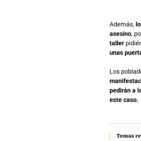
Además,
l
asesino
, p
taller
pidié
unas puert
Los poblad
manifestac
pedirán a 
este caso.
Temas re