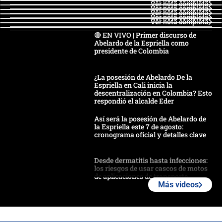
Ver nota completa
Ver nota completa
Ver nota completa
Ver nota completa
Ver nota completa
🔴 EN VIVO | Primer discurso de
Abelardo de la Espriella como
presidente de Colombia
¿La posesión de Abelardo De la
Espriella en Cali inicia la
descentralización en Colombia? Esto
respondió el alcalde Eder
Así será la posesión de Abelardo de
la Espriella este 7 de agosto:
cronograma oficial y detalles clave
Desde dermatitis hasta infecciones:
los riesgos de usar cascos de motos
de aplicaciones de transporte
Más videos
¿Cómo comprar dólares desde el
celular? Requisitos, pasos y
recomendaciones