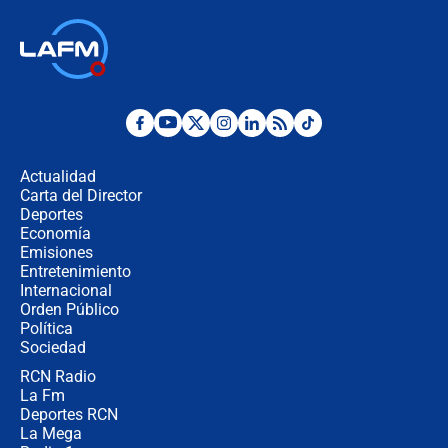
Las seis de las 6 con Juan Lozano |
jueves 6 de agosto de 2026
Posesión de Abelardo De La Espriella
en Cali: ¿qué pasará con los
congresistas del Pacto Histórico que
Actualidad
no asistirán?
Carta del Director
Álvaro Uribe asistirá a la posesión y
Deportes
crece el pulso por la elección del
Economía
contralor
Emisiones
Entretenimiento
Internacional
🔴 EN VIVO | Noticiero La FM con
Orden Público
Juan Lozano - 6 de agosto de 2026
Política
Sociedad
RCN Radio
¿Por qué De la Espriella gobernará
La Fm
desde Barranquilla? Experto explica
la razón
Deportes RCN
La Mega