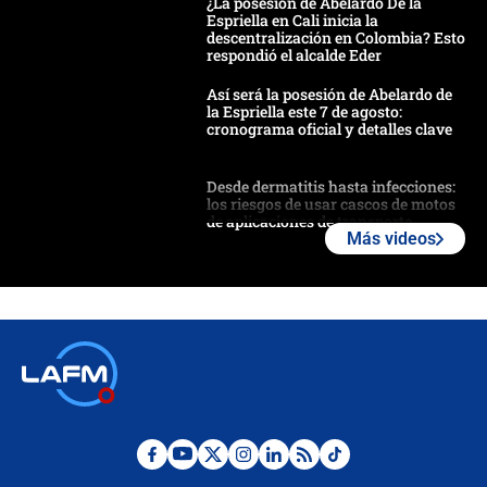
¿La posesión de Abelardo De la
Espriella en Cali inicia la
descentralización en Colombia? Esto
respondió el alcalde Eder
Así será la posesión de Abelardo de
la Espriella este 7 de agosto:
cronograma oficial y detalles clave
Desde dermatitis hasta infecciones:
los riesgos de usar cascos de motos
de aplicaciones de transporte
Más videos
¿Cómo comprar dólares desde el
celular? Requisitos, pasos y
recomendaciones
Las seis de las 6 con Juan Lozano |
jueves 6 de agosto de 2026
Posesión de Abelardo De La Espriella
en Cali: ¿qué pasará con los