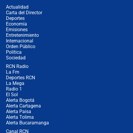
congresistas del Pacto Histórico que
Actualidad
no asistirán?
Carta del Director
Álvaro Uribe asistirá a la posesión y
Deportes
crece el pulso por la elección del
Economía
contralor
Emisiones
Entretenimiento
Internacional
🔴 EN VIVO | Noticiero La FM con
Orden Público
Juan Lozano - 6 de agosto de 2026
Política
Sociedad
RCN Radio
¿Por qué De la Espriella gobernará
La Fm
desde Barranquilla? Experto explica
la razón
Deportes RCN
La Mega
Radio 1
El Sol
Alerta Bogotá
Alerta Cartagena
Alerta Paisa
Alerta Tolima
Alerta Bucaramanga
Canal RCN