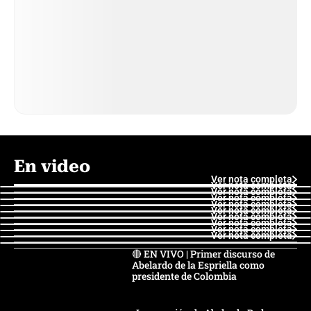
En video
Ver nota completa
Ver nota completa
Ver nota completa
Ver nota completa
Ver nota completa
Ver nota completa
Ver nota completa
Ver nota completa
Ver nota completa
Ver nota completa
🔴 EN VIVO | Primer discurso de
Abelardo de la Espriella como
presidente de Colombia