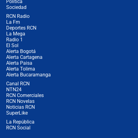
Política
coronel para filtrar información del
Ejército
Sociedad
RCN Radio
Las razones para escoger al nuevo
La Fm
director de la Policía
Deportes RCN
La Mega
Radio 1
El Sol
Alerta Bogotá
Alerta Cartagena
Alerta Paisa
Alerta Tolima
Alerta Bucaramanga
Canal RCN
NTN24
RCN Comerciales
RCN Novelas
Noticias RCN
SuperLike
La República
RCN Social