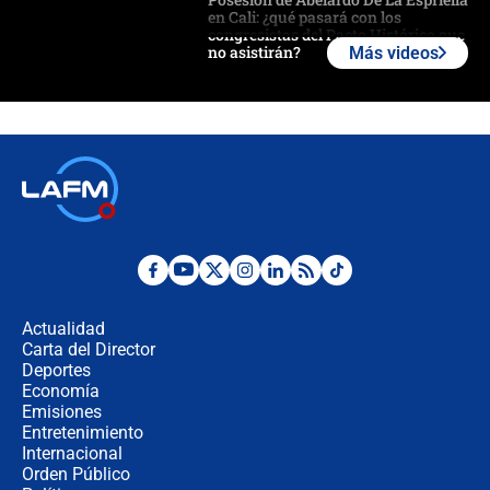
en Cali: ¿qué pasará con los
congresistas del Pacto Histórico que
no asistirán?
Más videos
Álvaro Uribe asistirá a la posesión y
crece el pulso por la elección del
contralor
🔴 EN VIVO | Noticiero La FM con
Juan Lozano - 6 de agosto de 2026
¿Por qué De la Espriella gobernará
desde Barranquilla? Experto explica
la razón
Actualidad
Carta del Director
Estratega de Abelardo de la Espriella
Deportes
revela cómo venció a la “casta
Economía
política” en campaña: “Estaba
Emisiones
completamente seguro”
Entretenimiento
Internacional
Alias ‘Calarcá’ habría pagado $60
Orden Público
millones al mes a un supuesto