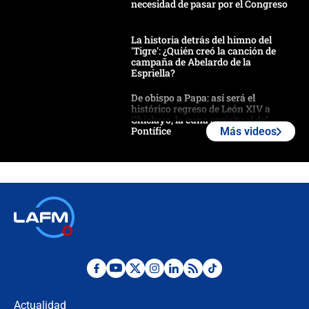
necesidad de pasar por el Congreso
La historia detrás del himno del
'Tigre': ¿Quién creó la canción de
campaña de Abelardo de la
Espriella?
De obispo a Papa: así será el
histórico regreso de León XIV a
Chiclayo, la cuna espiritual del
Pontífice
Más videos
Polémica por rabino, pastor y
sacerdote en la posesión de Abelardo
de la Espriella: ¿Se violó el Estado
laico?
🔴 EN VIVO | Primer discurso de
Abelardo de la Espriella como
presidente de Colombia
¿La posesión de Abelardo De la
Espriella en Cali inicia la
descentralización en Colombia? Esto
Actualidad
respondió el alcalde Eder