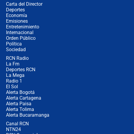
Carta del Director
Así será la posesión de Abelardo de
Deportes
la Espriella este 7 de agosto:
Economía
cronograma oficial y detalles clave
Emisiones
Entretenimiento
Internacional
Desde dermatitis hasta infecciones:
Orden Público
los riesgos de usar cascos de motos
Política
de aplicaciones de transporte
Sociedad
RCN Radio
¿Cómo comprar dólares desde el
La Fm
celular? Requisitos, pasos y
recomendaciones
Deportes RCN
La Mega
Radio 1
El Sol
Alerta Bogotá
Alerta Cartagena
Alerta Paisa
Alerta Tolima
Alerta Bucaramanga
Canal RCN
NTN24