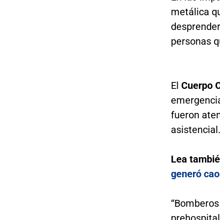
metálica qu
desprender
personas q
El
Cuerpo O
emergencia
fueron aten
asistencial
Lea tambi
generó cao
“Bomberos 
prehospital