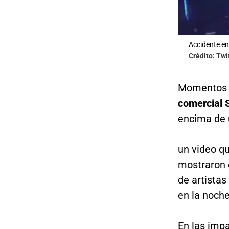
Accidente en 
Crédito: Twi
Momentos d
comercial S
encima de 
un video qu
mostraron 
de artistas
en la noch
En las imp