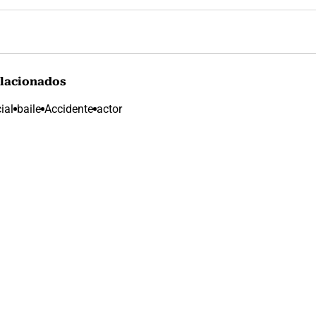
lacionados
ial
baile
Accidente
actor