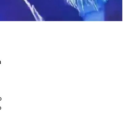
a
o
o