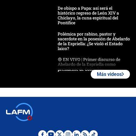
De obispo a Papa: así será el
histórico regreso de León XIV a
Chiclayo, la cuna espiritual del
Pontífice
Polémica por rabino, pastor y
sacerdote en la posesión de Abelardo
de la Espriella: ¿Se violó el Estado
laico?
🔴 EN VIVO | Primer discurso de
Abelardo de la Espriella como
presidente de Colombia
Más videos
¿La posesión de Abelardo De la
Espriella en Cali inicia la
descentralización en Colombia? Esto
respondió el alcalde Eder
Así será la posesión de Abelardo de
la Espriella este 7 de agosto:
cronograma oficial y detalles clave