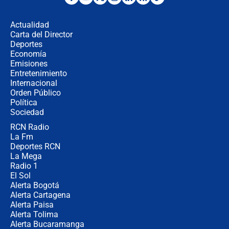
Desde dermatitis hasta infecciones:
los riesgos de usar cascos de motos
de aplicaciones de transporte
Actualidad
Carta del Director
¿Cómo comprar dólares desde el
Deportes
celular? Requisitos, pasos y
Economía
recomendaciones
Emisiones
Entretenimiento
Internacional
Las seis de las 6 con Juan Lozano |
Orden Público
jueves 6 de agosto de 2026
Política
Sociedad
RCN Radio
Posesión de Abelardo De La Espriella
La Fm
en Cali: ¿qué pasará con los
congresistas del Pacto Histórico que
Deportes RCN
no asistirán?
La Mega
Radio 1
El Sol
Alerta Bogotá
Alerta Cartagena
Alerta Paisa
Alerta Tolima
Alerta Bucaramanga