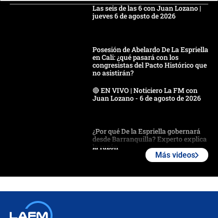
Las seis de las 6 con Juan Lozano |
jueves 6 de agosto de 2026
Posesión de Abelardo De La Espriella
en Cali: ¿qué pasará con los
congresistas del Pacto Histórico que
no asistirán?
🔴 EN VIVO | Noticiero La FM con
Juan Lozano - 6 de agosto de 2026
¿Por qué De la Espriella gobernará
desde Barranquilla? Experto explica
la razón
Más videos
Estratega de Abelardo de la Espriella
revela cómo venció a la “casta
política” en campaña: “Estaba
completamente seguro”
Alias ‘Calarcá’ habría pagado $60