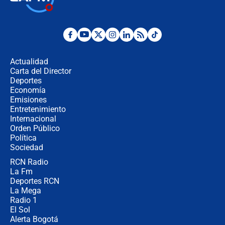
millones al mes a un supuesto
coronel para filtrar información del
Ejército
Las razones para escoger al nuevo
director de la Policía
Actualidad
Carta del Director
"Prohibir es la salida fácil": ¿Qué
Deportes
futuro les espera a las cabalgatas en
Economía
Colombia?
Emisiones
Entretenimiento
Internacional
Ministro de Defensa no descarta el
Orden Público
uso de la UNDMO ante posibles
Política
disturbios durante la posesión
Sociedad
RCN Radio
"No hubo fraude ni posibilidad de
La Fm
fraude": Auditoría respondió a
señalamientos de Petro sobre
Deportes RCN
elección de Abelardo de La Espriella
La Mega
Radio 1
El Sol
Alerta Bogotá