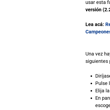
usar esta f
versión (2.
Lea acá:
Re
Campeones 
Una vez hay
siguientes
Diríjas
Pulse 
Elija la
En pan
escoge