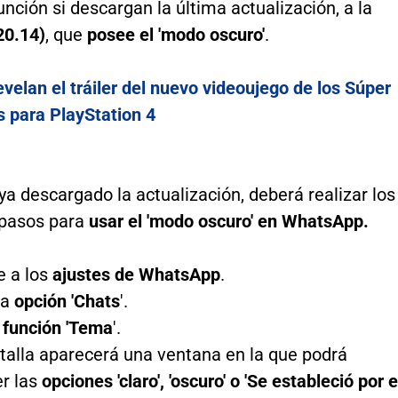
unción si descargan la última actualización, a la
20.14)
, que
posee el 'modo oscuro'
.
velan el tráiler del nuevo videoujego de los Súper
para PlayStation 4
a descargado la actualización, deberá realizar los
 pasos para
usar el 'modo oscuro' en WhatsApp.
e a los
ajustes de WhatsApp
.
la
opción 'Chats
'.
función 'Tema
'.
talla aparecerá una ventana en la que podrá
r las
opciones 'claro', 'oscuro' o 'Se estableció por e