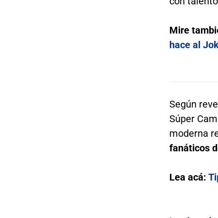
con talent
Mire tambi
hace al Jo
Según reve
Súper Camp
moderna re
fanáticos d
Lea acá:
Ti