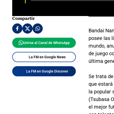
Compartir
Bandai Nam
posee las 
Unirse al Canal de WhatsApp
mundo, anu
de juego c
La FM en Google News
última gen
La FM en Google Discover
Se trata d
que estará 
la popular 
(Tsubasa O
el mejor fu