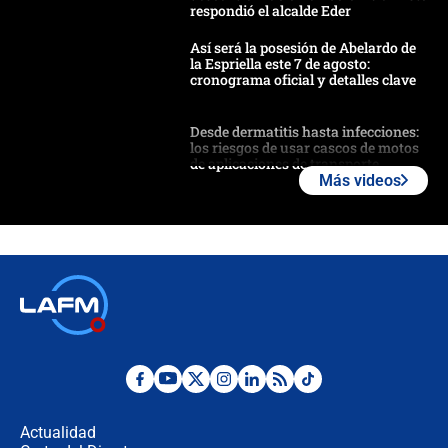
respondió el alcalde Eder
Así será la posesión de Abelardo de
la Espriella este 7 de agosto:
cronograma oficial y detalles clave
Desde dermatitis hasta infecciones:
los riesgos de usar cascos de motos
de aplicaciones de transporte
Más videos
¿Cómo comprar dólares desde el
celular? Requisitos, pasos y
recomendaciones
Las seis de las 6 con Juan Lozano |
jueves 6 de agosto de 2026
Posesión de Abelardo De La Espriella
en Cali: ¿qué pasará con los
congresistas del Pacto Histórico que
Actualidad
no asistirán?