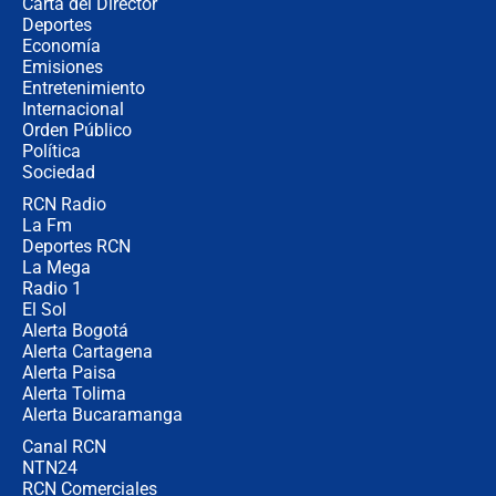
Carta del Director
Álvaro Uribe asistirá a la posesión y
Deportes
crece el pulso por la elección del
Economía
contralor
Emisiones
Entretenimiento
Internacional
🔴 EN VIVO | Noticiero La FM con
Orden Público
Juan Lozano - 6 de agosto de 2026
Política
Sociedad
RCN Radio
¿Por qué De la Espriella gobernará
La Fm
desde Barranquilla? Experto explica
la razón
Deportes RCN
La Mega
Radio 1
El Sol
Alerta Bogotá
Alerta Cartagena
Alerta Paisa
Alerta Tolima
Alerta Bucaramanga
Canal RCN
NTN24
RCN Comerciales