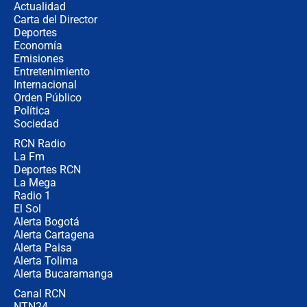
Actualidad
elección de Abelardo de La Espriella
Carta del Director
Tras su posesión, presidente De la
Deportes
Espriella empieza gira por regiones
Economía
donde perdió
Emisiones
Entretenimiento
Internacional
Las seis de las 6 con Juan Lozano |
Orden Público
miércoles 5 de agosto de 2026
Política
Sociedad
RCN Radio
🔴 EN VIVO | Noticiero La FM con
La Fm
Juan Lozano - 5 de agosto de 2026
Deportes RCN
La Mega
Radio 1
El Sol
Alerta Bogotá
Alerta Cartagena
Alerta Paisa
Alerta Tolima
Alerta Bucaramanga
Canal RCN
NTN24