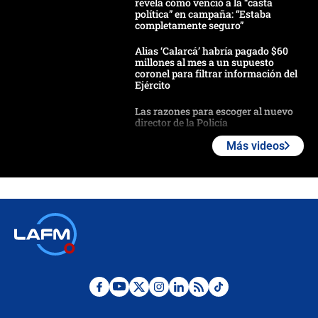
revela cómo venció a la “casta
política” en campaña: “Estaba
completamente seguro”
Alias ‘Calarcá’ habría pagado $60
millones al mes a un supuesto
coronel para filtrar información del
Ejército
Las razones para escoger al nuevo
director de la Policía
Más videos
"Prohibir es la salida fácil": ¿Qué
futuro les espera a las cabalgatas en
Colombia?
Ministro de Defensa no descarta el
uso de la UNDMO ante posibles
disturbios durante la posesión
"No hubo fraude ni posibilidad de
fraude": Auditoría respondió a
señalamientos de Petro sobre