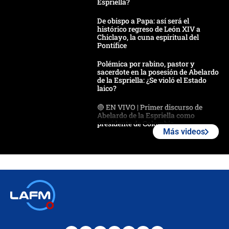
Espriella?
De obispo a Papa: así será el
histórico regreso de León XIV a
Chiclayo, la cuna espiritual del
Pontífice
Polémica por rabino, pastor y
sacerdote en la posesión de Abelardo
de la Espriella: ¿Se violó el Estado
laico?
🔴 EN VIVO | Primer discurso de
Abelardo de la Espriella como
presidente de Colombia
Más videos
¿La posesión de Abelardo De la
Espriella en Cali inicia la
descentralización en Colombia? Esto
respondió el alcalde Eder
Así será la posesión de Abelardo de
la Espriella este 7 de agosto:
cronograma oficial y detalles clave