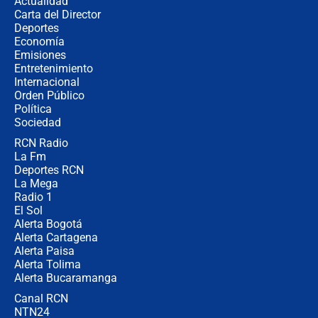
Actualidad
no asistirán?
Carta del Director
Álvaro Uribe asistirá a la posesión y
Deportes
crece el pulso por la elección del
Economía
contralor
Emisiones
Entretenimiento
Internacional
🔴 EN VIVO | Noticiero La FM con
Orden Público
Juan Lozano - 6 de agosto de 2026
Política
Sociedad
RCN Radio
¿Por qué De la Espriella gobernará
La Fm
desde Barranquilla? Experto explica
la razón
Deportes RCN
La Mega
Radio 1
El Sol
Alerta Bogotá
Alerta Cartagena
Alerta Paisa
Alerta Tolima
Alerta Bucaramanga
Canal RCN
NTN24