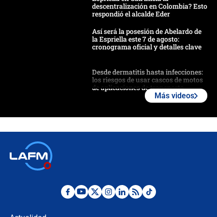
descentralización en Colombia? Esto
respondió el alcalde Eder
Así será la posesión de Abelardo de
la Espriella este 7 de agosto:
cronograma oficial y detalles clave
Desde dermatitis hasta infecciones:
los riesgos de usar cascos de motos
de aplicaciones de transporte
Más videos
¿Cómo comprar dólares desde el
celular? Requisitos, pasos y
recomendaciones
Las seis de las 6 con Juan Lozano |
jueves 6 de agosto de 2026
Posesión de Abelardo De La Espriella
en Cali: ¿qué pasará con los
congresistas del Pacto Histórico que