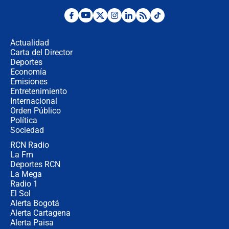
¿La posesión de Abelardo De la
Espriella en Cali inicia la
descentralización en Colombia? Esto
Actualidad
respondió el alcalde Eder
Carta del Director
Así será la posesión de Abelardo de
Deportes
la Espriella este 7 de agosto:
Economía
cronograma oficial y detalles clave
Emisiones
Entretenimiento
Internacional
Desde dermatitis hasta infecciones:
Orden Público
los riesgos de usar cascos de motos
Política
de aplicaciones de transporte
Sociedad
RCN Radio
¿Cómo comprar dólares desde el
La Fm
celular? Requisitos, pasos y
recomendaciones
Deportes RCN
La Mega
Radio 1
El Sol
Alerta Bogotá
Alerta Cartagena
Alerta Paisa