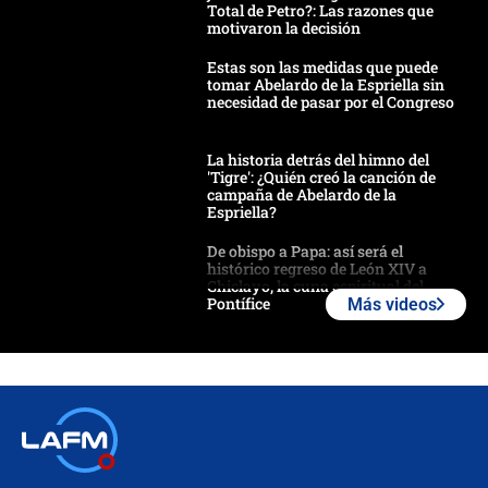
Total de Petro?: Las razones que
motivaron la decisión
Estas son las medidas que puede
tomar Abelardo de la Espriella sin
necesidad de pasar por el Congreso
La historia detrás del himno del
'Tigre': ¿Quién creó la canción de
campaña de Abelardo de la
Espriella?
De obispo a Papa: así será el
histórico regreso de León XIV a
Chiclayo, la cuna espiritual del
Pontífice
Más videos
Polémica por rabino, pastor y
sacerdote en la posesión de Abelardo
de la Espriella: ¿Se violó el Estado
laico?
🔴 EN VIVO | Primer discurso de
Abelardo de la Espriella como
presidente de Colombia