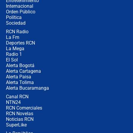
Entretenimiento
Internacional
Las seis de las 6 con Juan Lozano |
Orden Público
jueves 6 de agosto de 2026
Política
Sociedad
RCN Radio
Posesión de Abelardo De La Espriella
La Fm
en Cali: ¿qué pasará con los
congresistas del Pacto Histórico que
Deportes RCN
no asistirán?
La Mega
Radio 1
El Sol
Alerta Bogotá
Alerta Cartagena
Alerta Paisa
Alerta Tolima
Alerta Bucaramanga
Canal RCN
NTN24
RCN Comerciales
RCN Novelas
Noticias RCN
SuperLike