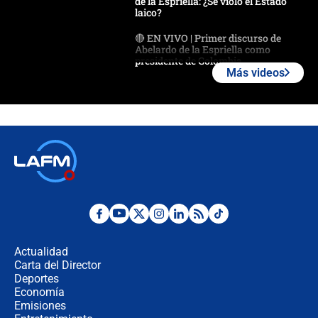
de la Espriella: ¿Se violó el Estado
laico?
🔴 EN VIVO | Primer discurso de
Abelardo de la Espriella como
presidente de Colombia
Más videos
¿La posesión de Abelardo De la
Espriella en Cali inicia la
descentralización en Colombia? Esto
respondió el alcalde Eder
Así será la posesión de Abelardo de
la Espriella este 7 de agosto:
cronograma oficial y detalles clave
Desde dermatitis hasta infecciones:
los riesgos de usar cascos de motos
de aplicaciones de transporte
Actualidad
Carta del Director
¿Cómo comprar dólares desde el
Deportes
celular? Requisitos, pasos y
Economía
recomendaciones
Emisiones