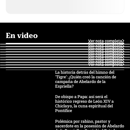
En video
Ver nota completa
Ver nota completa
Ver nota completa
Ver nota completa
Ver nota completa
Ver nota completa
Ver nota completa
Ver nota completa
Ver nota completa
Ver nota completa
La historia detrás del himno del
'Tigre': ¿Quién creó la canción de
campaña de Abelardo de la
Espriella?
De obispo a Papa: así será el
histórico regreso de León XIV a
Chiclayo, la cuna espiritual del
Pontífice
Polémica por rabino, pastor y
sacerdote en la posesión de Abelardo