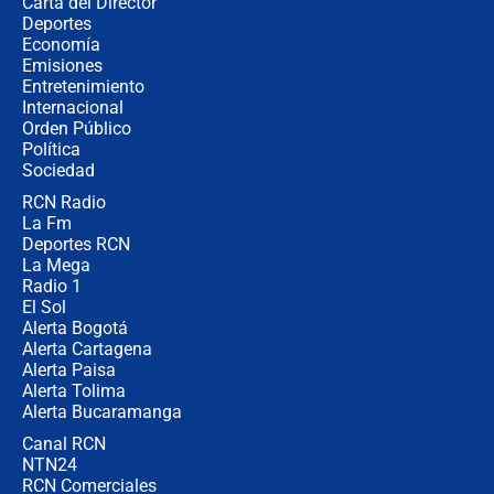
Carta del Director
¿Cómo comprar dólares desde el
Deportes
celular? Requisitos, pasos y
Economía
recomendaciones
Emisiones
Entretenimiento
Internacional
Las seis de las 6 con Juan Lozano |
Orden Público
jueves 6 de agosto de 2026
Política
Sociedad
RCN Radio
Posesión de Abelardo De La Espriella
La Fm
en Cali: ¿qué pasará con los
congresistas del Pacto Histórico que
Deportes RCN
no asistirán?
La Mega
Radio 1
El Sol
Alerta Bogotá
Alerta Cartagena
Alerta Paisa
Alerta Tolima
Alerta Bucaramanga
Canal RCN
NTN24
RCN Comerciales