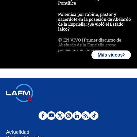
Pontífice
Polémica por rabino, pastor y
sacerdote en la posesión de Abelardo
de la Espriella: ¿Se violó el Estado
laico?
🔴 EN VIVO | Primer discurso de
Abelardo de la Espriella como
presidente de Colombia
Más videos
¿La posesión de Abelardo De la
Espriella en Cali inicia la
descentralización en Colombia? Esto
respondió el alcalde Eder
Así será la posesión de Abelardo de
la Espriella este 7 de agosto:
cronograma oficial y detalles clave
Desde dermatitis hasta infecciones:
los riesgos de usar cascos de motos
de aplicaciones de transporte
Actualidad