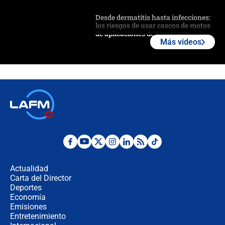
Desde dermatitis hasta infecciones:
los riesgos de usar cascos de motos
de aplicaciones de transporte
Más videos
¿Cómo comprar dólares desde el
celular? Requisitos, pasos y
recomendaciones
Las seis de las 6 con Juan Lozano |
jueves 6 de agosto de 2026
Posesión de Abelardo De La Espriella
en Cali: ¿qué pasará con los
congresistas del Pacto Histórico que
Actualidad
no asistirán?
Carta del Director
Álvaro Uribe asistirá a la posesión y
Deportes
crece el pulso por la elección del
Economía
contralor
Emisiones
Entretenimiento