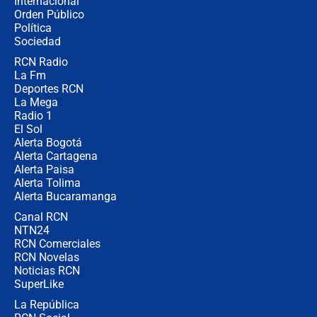
Internacional
🔴 EN VIVO | Noticiero La FM con
Orden Público
Juan Lozano - 6 de agosto de 2026
Política
Sociedad
RCN Radio
¿Por qué De la Espriella gobernará
La Fm
desde Barranquilla? Experto explica
la razón
Deportes RCN
La Mega
Radio 1
El Sol
Alerta Bogotá
Alerta Cartagena
Alerta Paisa
Alerta Tolima
Alerta Bucaramanga
Canal RCN
NTN24
RCN Comerciales
RCN Novelas
Noticias RCN
SuperLike
La República