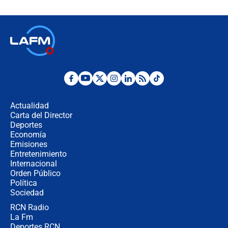
celular? Requisitos, pasos y
recomendaciones
Las seis de las 6 con Juan Lozano |
jueves 6 de agosto de 2026
Posesión de Abelardo De La Espriella
en Cali: ¿qué pasará con los
congresistas del Pacto Histórico que
Actualidad
no asistirán?
Carta del Director
Álvaro Uribe asistirá a la posesión y
Deportes
crece el pulso por la elección del
Economía
contralor
Emisiones
Entretenimiento
Internacional
🔴 EN VIVO | Noticiero La FM con
Orden Público
Juan Lozano - 6 de agosto de 2026
Política
Sociedad
RCN Radio
¿Por qué De la Espriella gobernará
La Fm
desde Barranquilla? Experto explica
la razón
Deportes RCN