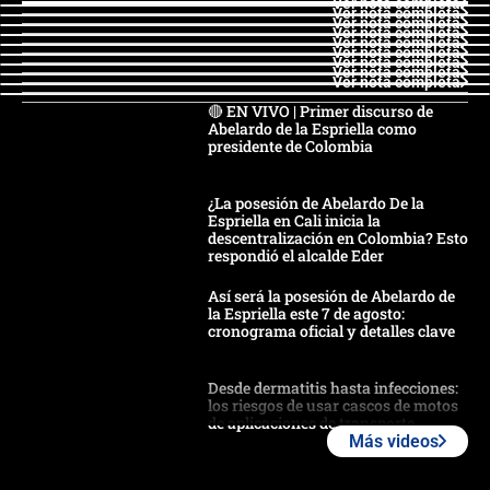
Ver nota completa
Ver nota completa
Ver nota completa
Ver nota completa
Ver nota completa
Ver nota completa
Ver nota completa
Ver nota completa
Ver nota completa
🔴 EN VIVO | Primer discurso de
Abelardo de la Espriella como
presidente de Colombia
¿La posesión de Abelardo De la
Espriella en Cali inicia la
descentralización en Colombia? Esto
respondió el alcalde Eder
Así será la posesión de Abelardo de
la Espriella este 7 de agosto:
cronograma oficial y detalles clave
Desde dermatitis hasta infecciones:
los riesgos de usar cascos de motos
de aplicaciones de transporte
Más videos
¿Cómo comprar dólares desde el