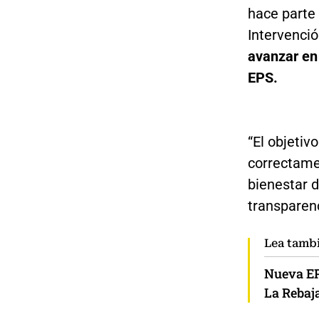
hace parte
Intervenció
avanzar en 
EPS.
“El objetiv
correctamen
bienestar de
transparenc
Lea tamb
Nueva EP
La Rebaj