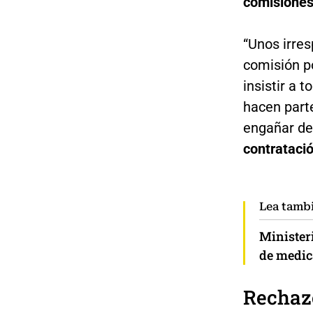
comisiones
“Unos irre
comisión p
insistir a 
hacen part
engañar de
contrataci
Lea tamb
Minister
de medi
Rechazo