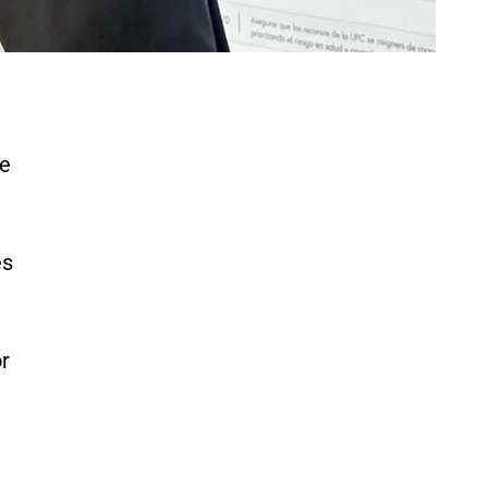
de
es
or