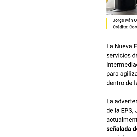
Jorge Iván O
Crédito: Co
La Nueva E
servicios d
intermediac
para agiliz
dentro de l
La adverten
de la EPS,
actualment
señalada d