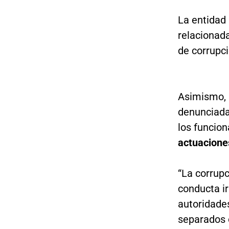
La entidad
relacionada
de corrupci
Asimismo, r
denunciada
los funcion
actuaciones
“La corrup
conducta i
autoridade
separados d