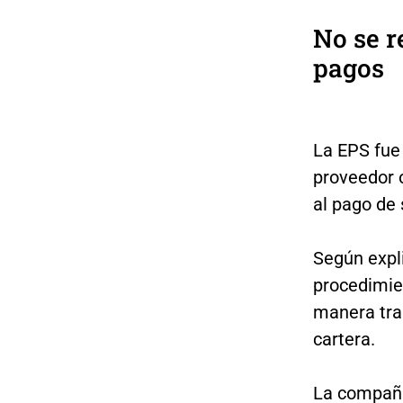
No se r
pagos
La EPS fue 
proveedor o
al pago de
Según expli
procedimie
manera tra
cartera.
La compañía