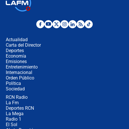
Las seis de las 6 con Juan Lozano |
jueves 6 de agosto de 2026
Posesión de Abelardo De La Espriella
en Cali: ¿qué pasará con los
congresistas del Pacto Histórico que
Actualidad
no asistirán?
Carta del Director
Álvaro Uribe asistirá a la posesión y
Deportes
crece el pulso por la elección del
Economía
contralor
Emisiones
Entretenimiento
Internacional
🔴 EN VIVO | Noticiero La FM con
Orden Público
Juan Lozano - 6 de agosto de 2026
Política
Sociedad
RCN Radio
¿Por qué De la Espriella gobernará
La Fm
desde Barranquilla? Experto explica
la razón
Deportes RCN
La Mega
Radio 1
El Sol