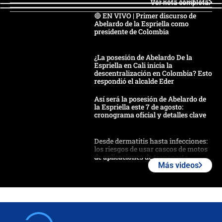
Ver nota completa
🔴 EN VIVO | Primer discurso de
Abelardo de la Espriella como
presidente de Colombia
¿La posesión de Abelardo De la
Espriella en Cali inicia la
descentralización en Colombia? Esto
respondió el alcalde Eder
Así será la posesión de Abelardo de
la Espriella este 7 de agosto:
cronograma oficial y detalles clave
Desde dermatitis hasta infecciones:
los riesgos de usar cascos de motos
de aplicaciones de transporte
Más videos
¿Cómo comprar dólares desde el
celular? Requisitos, pasos y
recomendaciones